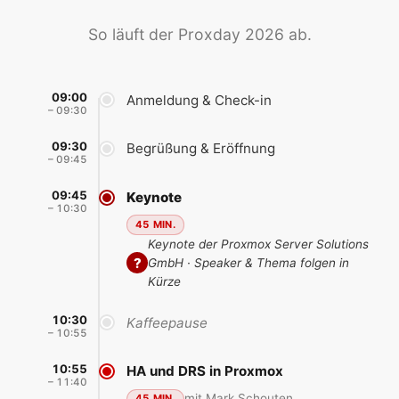
So läuft der Proxday 2026 ab.
09:00
Anmeldung & Check-in
– 09:30
09:30
Begrüßung & Eröffnung
– 09:45
09:45
Keynote
– 10:30
45 MIN.
Keynote der Proxmox Server Solutions
?
GmbH · Speaker & Thema folgen in
Kürze
10:30
Kaffeepause
– 10:55
10:55
HA und DRS in Proxmox
– 11:40
mit Mark Schouten
45 MIN.