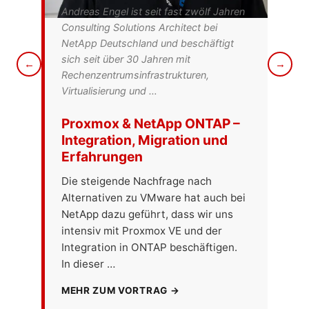
Andreas Engel ist seit fast zwölf Jahren
Cars
Consulting Solutions Architect bei
mit 
NetApp Deutschland und beschäftigt
Open
sich seit über 30 Jahren mit
Schw
←
→
Rechenzentrumsinfrastrukturen,
Infr
Virtualisierung und …
Virt
Proxmox & NetApp ONTAP –
Ge
Integration, Migration und
Vir
Erfahrungen
VE,
Die steigende Nachfrage nach
Die
Alternativen zu VMware hat auch bei
Cep
NetApp dazu geführt, dass wir uns
leis
intensiv mit Proxmox VE und der
Virt
Integration in ONTAP beschäftigen.
Mirr
In dieser …
ein
MEHR ZUM VORTRAG →
MEH