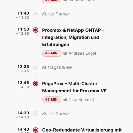
11:40
Kurze Pause
– 11:50
11:50
Proxmox & NetApp ONTAP –
– 12:35
Integration, Migration und
Erfahrungen
mit Andreas Engel
45 MIN.
12:35
Mittagspause
– 13:45
13:45
PegaProx – Multi-Cluster
– 14:30
Management für Proxmox VE
mit Nico Schmidt
45 MIN.
14:30
Kurze Pause
– 14:40
14:40
Geo-Redundante Virtualisierung mit